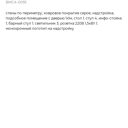
BMCA-0095
стены по периметру; ковровое покрытие серое; надстройка;
подсобное помещение с дверью 1x1м; стол 1; стул 4; инфо-стойка
1; барный стул 1; светильник 3; розетка 220В 1,5кВт 1;
монохромный логотип на надстройку