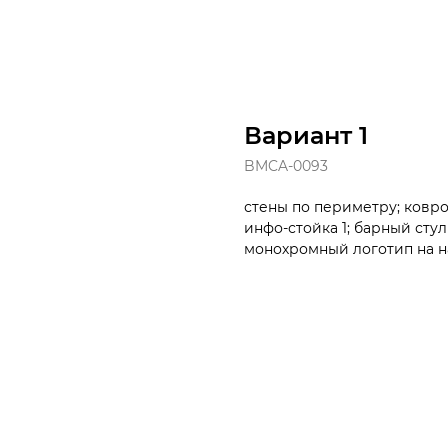
Вариант 1
BMCA-0093
стены по периметру; ковров
инфо-стойка 1; барный стул 1
монохромный логотип на н