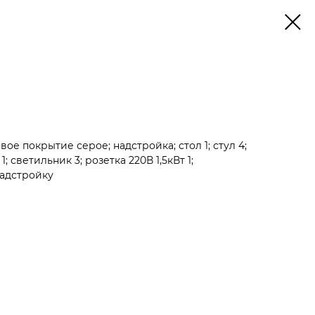
ое покрытие серое; надстройка; стол 1; стул 4;
; светильник 3; розетка 220В 1,5кВт 1;
адстройку