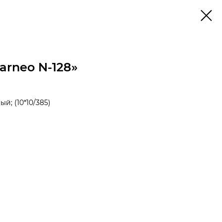
arneo N-128»
й; (10*10/385)