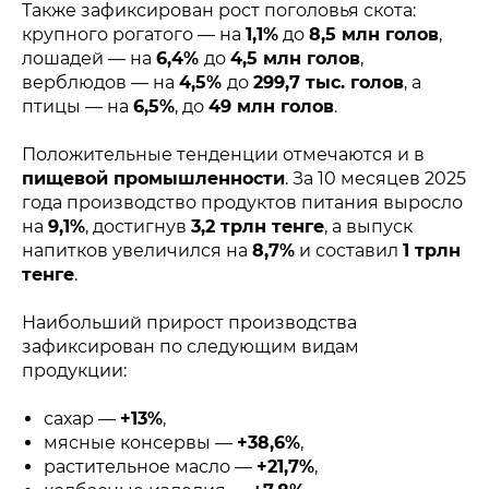
Также зафиксирован рост поголовья скота:
крупного рогатого — на
1,1%
до
8,5 млн голов
,
лошадей — на
6,4%
до
4,5 млн голов
,
верблюдов — на
4,5%
до
299,7 тыс. голов
, а
птицы — на
6,5%
, до
49 млн голов
.
Положительные тенденции отмечаются и в
пищевой промышленности
. За 10 месяцев 2025
года производство продуктов питания выросло
на
9,1%
, достигнув
3,2 трлн тенге
, а выпуск
напитков увеличился на
8,7%
и составил
1 трлн
тенге
.
Наибольший прирост производства
зафиксирован по следующим видам
продукции:
сахар —
+13%
,
мясные консервы —
+38,6%
,
растительное масло —
+21,7%
,