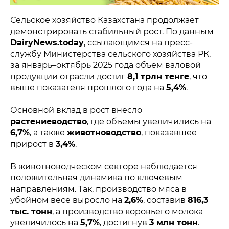
Сельское хозяйство Казахстана продолжает
демонстрировать стабильный рост. По данным
DairyNews.today
, ссылающимся на пресс-
службу Министерства сельского хозяйства РК,
за январь–октябрь 2025 года объем валовой
продукции отрасли достиг
8,1 трлн тенге
, что
выше показателя прошлого года на
5,4%
.
Основной вклад в рост внесло
растениеводство
, где объемы увеличились на
6,7%
, а также
животноводство
, показавшее
прирост в
3,4%
.
В животноводческом секторе наблюдается
положительная динамика по ключевым
направлениям. Так, производство мяса в
убойном весе выросло на
2,6%
, составив
816,3
тыс. тонн
, а производство коровьего молока
увеличилось на
5,7%
, достигнув
3 млн тонн
.